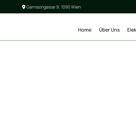
Garnisongasse 9, 1090 Wien

Home
Über Uns
Ele